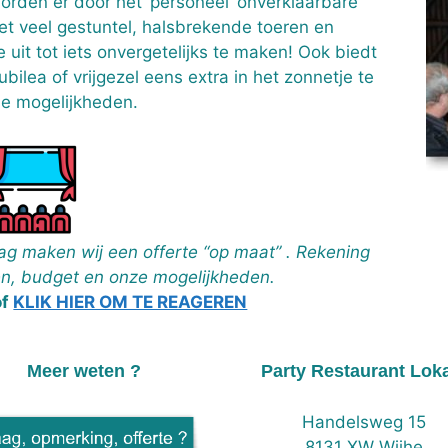
rden er door het ‘personeel’ onverklaarbare
et veel gestuntel, halsbrekende toeren en
e uit tot iets onvergetelijks te maken! Ook biedt
bilea of vrijgezel eens extra in het zonnetje te
de mogelijkheden.
g maken wij een offerte “op maat” . Rekening
, budget en onze mogelijkheden.
of
KLIK HIER OM TE REAGEREN
Meer weten ?
Party Restaurant Lok
Handelsweg 15
8131 XW Wijhe