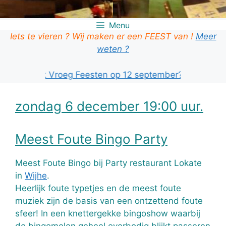
Menu
Iets te vieren ? Wij maken er een FEEST van !
Meer
weten ?
om je ook Vroeg Feesten op 12 september? KLIK HIER!
zondag 6 december 19:00 uur.
Meest Foute Bingo Party
Meest Foute Bingo bij Party restaurant Lokate
in
Wijhe
.
Heerlijk foute typetjes en de meest foute
muziek zijn de basis van een ontzettend foute
sfeer! In een knettergekke bingoshow waarbij
de bingomolen geheel overbodig blijkt passeren